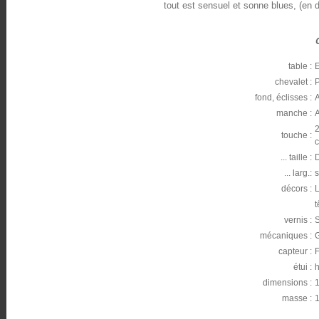
tout est sensuel et sonne blues, (en 
table :
E
chevalet :
P
fond, éclisses :
manche :
A
2
touche :
c
... taille :
... larg.:
s
décors :
L
t
vernis :
S
mécaniques :
G
capteur :
F
étui :
h
dimensions :
1
masse :