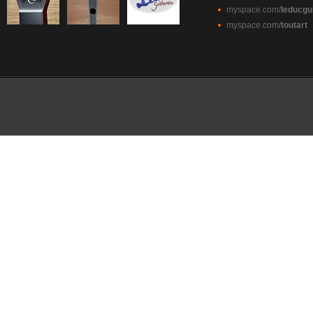
myspace.com/
leducgu
myspace.com/
toutart