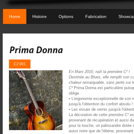
Home
Histoire
Options
Fabrication
Showca
C2 001
En Mars 2010, naît la première C² !
Destinée au Blues, elle remplit son c
chaleur remarquable, sans perte sur le 
C²
Prima Donna est particulière puisq
oblige.
• L'ergonomie exceptionnelle de son ma
jusqu'à l'obtention du confort absolu !
• Les essais de vernis jusqu'à l'obten
La décoration de cette première C² est
provenant de récupération et aussi du
pour la touche, un palissandre dotée 
aussi noire que de l'ébène, provenant 