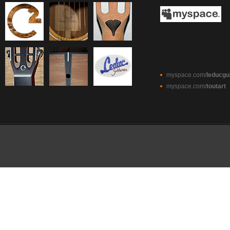
myspace.com/
leducgu
myspace.com/
toutart